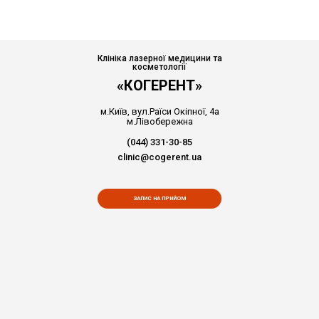
Клініка лазерної медицини та
косметології
«КОГЕРЕНТ»
м.Київ, вул.Раїси Окіпної, 4а
м.Лівобережна
(044) 331-30-85
clinic@cogerent.ua
ЗАПИС НА ПРИЙОМ