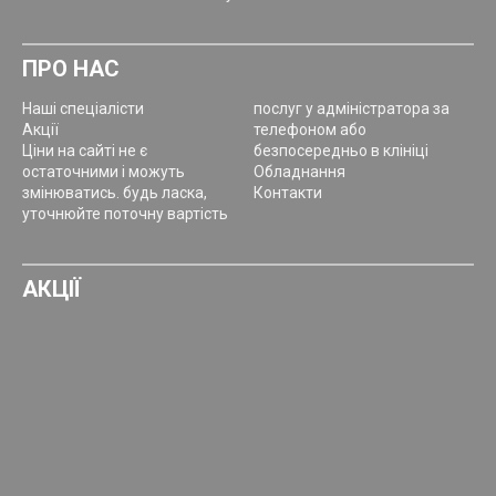
ПРО НАС
Наші спеціалісти
послуг у адміністратора за
Акції
телефоном або
Ціни на сайті не є
безпосередньо в клініці
остаточними і можуть
Обладнання
змінюватись. будь ласка,
Контакти
уточнюйте поточну вартість
АКЦІЇ