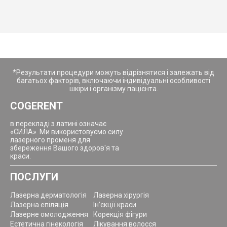
*Результати процедури можуть відрізнятися і залежать від
багатьох факторів, включаючи індивідуальні особливості
шкіри і організму пацієнта.
COGERENT
в перекладі з латині означає
«СИЛА». Ми використовуємо силу
лазерного променя для
збереження Вашого здоров'я та
краси.
ПОСЛУГИ
Лазерна дерматологія
Лазерна хірургія
Лазерна епіляція
Ін’єкції краси
Лазерне омолодження
Корекція фігури
Естетична гінекологія
Лікування волосся