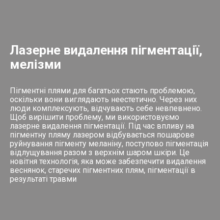
Лазерне видалення пігментації,
мелізми
Пігментні плями для багатьох стають проблемою,
оскільки вони виглядають неестетично. Через них
люди комплексують, відчувають себе невпевнено.
Щоб вирішити проблему, ми використовуємо
лазерне видалення пігментації. Під час впливу на
пігментну пляму лазером відбувається пошарове
руйнування пігменту меланіну, поступово пігментація
відлущування разом з верхнім шаром шкіри. Це
новітня технологія, яка може забезпечити видалення
веснянок, старечих пігментних плям, пігментації в
результаті травми