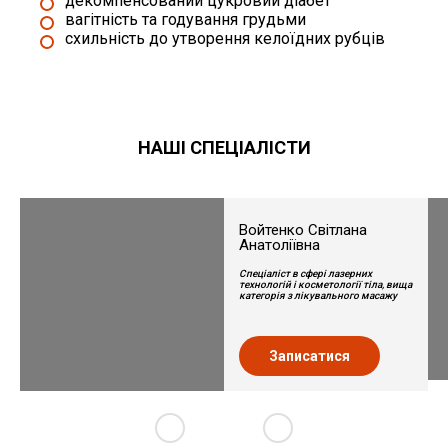
декомпенсований цукровий діабет
вагітність та годування грудьми
схильність до утворення келоїдних рубців
НАШІ СПЕЦІАЛІСТИ
Войтенко Світлана
Анатоліївна
Спеціаліст в сфері лазерних
технологій і косметології тіла, вища
категорія з лікувального масажу
Записатися