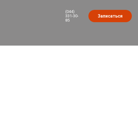
(044)
331-30-
Записаться
85