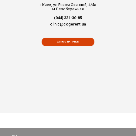
г.Киев, ул.Раисы Окипной, 4/4а
м.Левобережная
(044) 331-30-85
clinic@cogerent.ua
ЗАПИСЬ НА ПРИЕМ