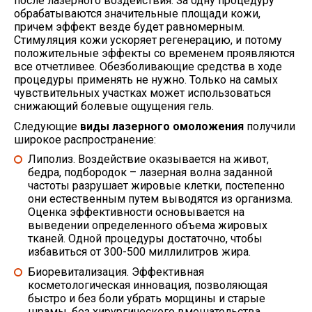
после лазерного воздействия. За одну процедуру
обрабатываются значительные площади кожи,
причем эффект везде будет равномерным.
Стимуляция кожи ускоряет регенерацию, и потому
положительные эффекты со временем проявляются
все отчетливее. Обезболивающие средства в ходе
процедуры применять не нужно. Только на самых
чувствительных участках может использоваться
снижающий болевые ощущения гель.
Следующие
виды лазерного омоложения
получили
широкое распространение:
Липолиз. Воздействие оказывается на живот,
бедра, подбородок – лазерная волна заданной
частоты разрушает жировые клетки, постепенно
они естественным путем выводятся из организма.
Оценка эффективности основывается на
выведении определенного объема жировых
тканей. Одной процедуры достаточно, чтобы
избавиться от 300-500 миллилитров жира.
Биоревитализация. Эффективная
косметологическая инновация, позволяющая
быстро и без боли убрать морщины и старые
шрамы, без хирургического вмешательства.