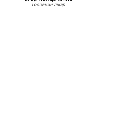
Головний лікар
42000+
115
Пацієнтів клініки
Лазерних послуг
14
18
Досвідчених лікарів
Років успішної роботи