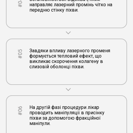
#04
направляє лазерний промінь чітко на
передню стінку піхви.
Завдяки впливу лазерного променя
#05
формується тепловий ефект, що
викликає скорочення колагену в
слизовій оболонці піхви.
На другій фазі процедури лікар
#06
проводить маніпуляції в присінку
піхви за допомогою фракційної
маніпули.