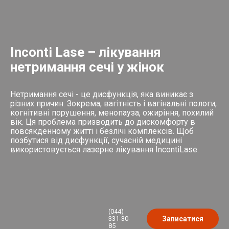
Inconti Lase – лікування
нетримання сечі у жінок
Нетримання сечі - це дисфункція, яка виникає з
різних причин. Зокрема, вагітність і вагінальні пологи,
когнітивні порушення, менопауза, ожиріння, похилий
вік. Ця проблема призводить до дискомфорту в
повсякденному житті і безлічі комплексів. Щоб
позбутися від дисфункції, сучасній медицині
використовується лазерне лікування IncontiLase.
(044)
331-30-
Записатися
85