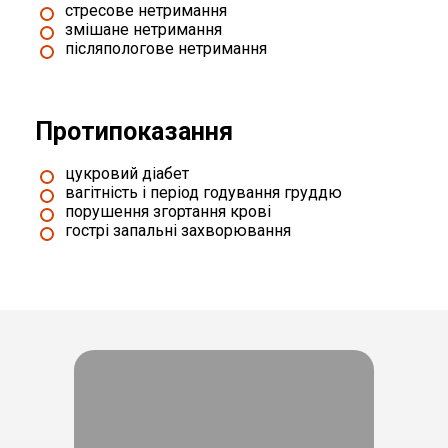
стресове нетримання
змішане нетримання
післяпологове нетримання
Протипоказання
цукровий діабет
вагітність і період годування груддю
порушення згортання крові
гострі запальні захворювання