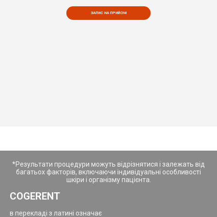
ЗАПИС НА ПРИЙОМ
*Результати процедури можуть відрізнятися і залежать від
багатьох факторів, включаючи індивідуальні особливості
шкіри і організму пацієнта.
COGERENT
в перекладі з латині означає