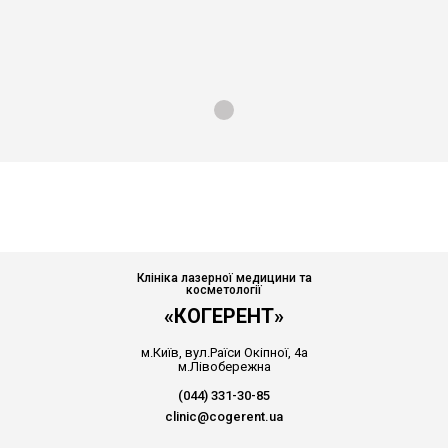
Клініка лазерної медицини та
косметології
«КОГЕРЕНТ»
м.Київ, вул.Раїси Окіпної, 4а
м.Лівобережна
(044) 331-30-85
clinic@cogerent.ua