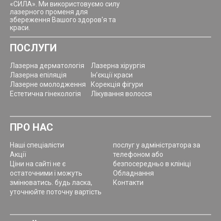
«СИЛА». Ми використовуємо силу
лазерного променя для
збереження Вашого здоров'я та
краси.
ПОСЛУГИ
Лазерна дерматологія
Лазерна хірургія
Лазерна епіляція
Ін’єкції краси
Лазерне омолодження
Корекція фігури
Естетична гінекологія
Лікування волосся
ПРО НАС
Наші спеціалісти
послуг у адміністратора за
Акції
телефоном або
Ціни на сайті не є
безпосередньо в клініці
остаточними і можуть
Обладнання
змінюватись. будь ласка,
Контакти
уточнюйте поточну вартість