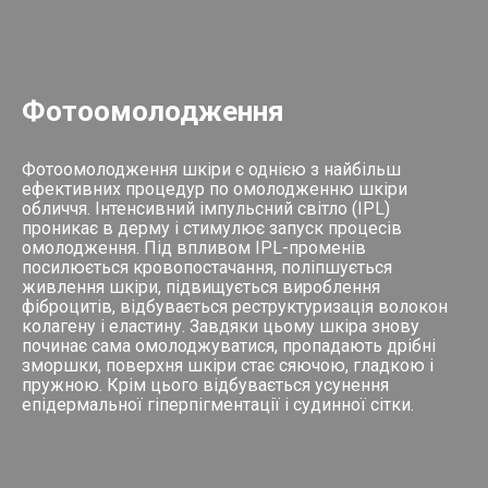
Фотоомолодження
Фотоомолодження шкіри є однією з найбільш
ефективних процедур по омолодженню шкіри
обличчя. Інтенсивний імпульсний світло (IPL)
проникає в дерму і стимулює запуск процесів
омолодження. Під впливом IPL-променів
посилюється кровопостачання, поліпшується
живлення шкіри, підвищується вироблення
фіброцитів, відбувається реструктуризація волокон
колагену і еластину. Завдяки цьому шкіра знову
починає сама омолоджуватися, пропадають дрібні
зморшки, поверхня шкіри стає сяючою, гладкою і
пружною. Крім цього відбувається усунення
епідермальної гіперпігментації і судинної сітки.