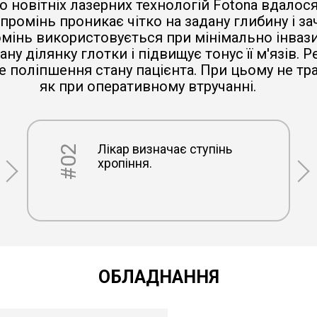
 новітніх лазерних технологій Fotona вдалося
ромінь проникає чітко на задану глибину і за
мінь використовується при мінімально інвази
у ділянку глотки і підвищує тонус її м'язів. Р
е поліпшення стану пацієнта. При цьому не т
як при оперативному втручанні.
Лікар визначає ступінь
#02
хропіння.
ОБЛАДНАННЯ