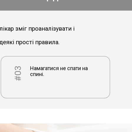
ікар зміг проаналізувати і
еякі прості правила.
Намагатися не спати на
#03
спині.