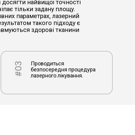
 досягти найвищої точності
чіпає тільки задану площу.
вних параметрах, лазерний
езультатом такого підходу є
равмуються здорові тканини
Проводиться
#03
безпосередня процедура
лазерного лікування.