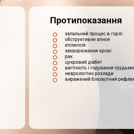
Протипоказання
запальний процес в горлі
обструктивне апное
епілепсія
захворювання крові
рак
цукровий діабет
вагітність і годування грудьми
неврологічні розлади
виражений блювотний рефле