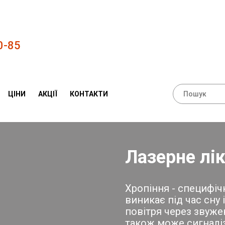
0-85
ЦІНИ
АКЦІЇ
КОНТАКТИ
Лазерне лі
Хропіння - специфі
виникає під час сну
повітря через звуже
також може сигналіз