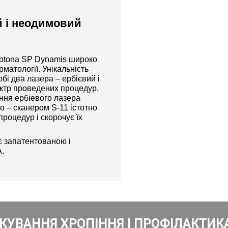
й і неодимовий
otona SP Dynamis широко
ерматології. Унікальність
обі два лазера – ербієвий і
ктр проведених процедур,
ння ербіевого лазера
 – сканером S-11 істотно
роцедур і скорочує їх
є запатентованою і
.
ІКУВАННЯ ХРОПІННЯ І ПРОФІЛАКТИК