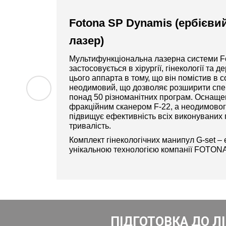
Fotona SP Dynamis (ербієви
лазер)
Мультифункціональна лазерна системи F
застосовується в хірургії, гінекології та д
цього аппарта в тому, що він помістив в с
неодимовий, що дозволяє розширити спе
понад 50 різноманітних програм. Оснаще
фракційним сканером F-22, а неодимового
підвищує ефективність всіх виконуваних п
тривалість.
Комплект гінекологічних манипул G-set – 
унікальною технологією компанії FOTONA
ПІДГОТОВКА ДО Л