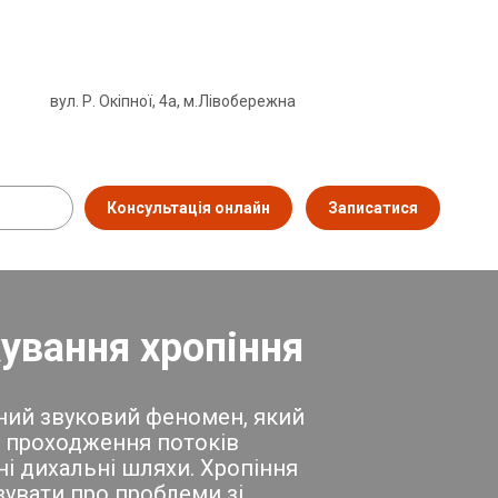
вул. Р. Окіпної, 4а, м.Лівобережна
Консультація онлайн
Записатися
кування хропіння
чний звуковий феномен, який
 і проходження потоків
ні дихальні шляхи. Хропіння
увати про проблеми зі