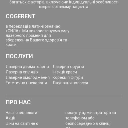
багатьох факторів, включаючи індивідуальні особливості
шкіри і організму пацієнта.
COGERENT
в перекладі з латині означає
«СИЛА». Ми використовуємо силу
лазерного променя для
збереження Вашого здоров'я та
краси.
ПОСЛУГИ
Лазерна дерматологія
Лазерна хірургія
Лазерна епіляція
Ін’єкції краси
Лазерне омолодження
Корекція фігури
Естетична гінекологія
Лікування волосся
ПРО НАС
Наші спеціалісти
послуг у адміністратора за
Акції
телефоном або
Ціни на сайті не є
безпосередньо в клініці