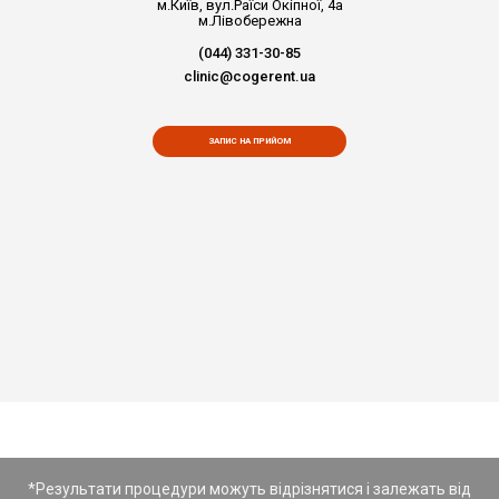
м.Київ, вул.Раїси Окіпної, 4а
м.Лівобережна
(044) 331-30-85
clinic@cogerent.ua
ЗАПИС НА ПРИЙОМ
*Результати процедури можуть відрізнятися і залежать від