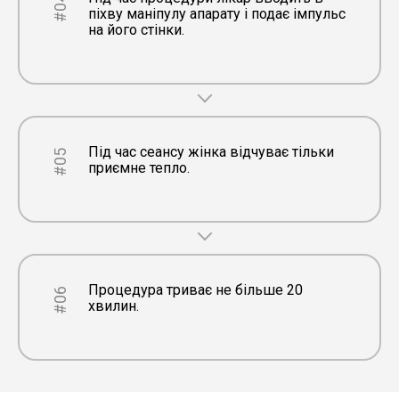
#04
піхву маніпулу апарату і подає імпульс
на його стінки.
Під час сеансу жінка відчуває тільки
#05
приємне тепло.
Процедура триває не більше 20
#06
хвилин.