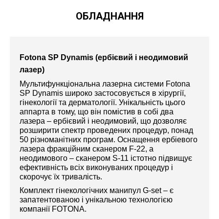
ОБЛАДНАННЯ
Fotona SP Dynamis (ербієвий і неодимовий
лазер)
Мультифункціональна лазерна системи Fotona
SP Dynamis широко застосовується в хірургії,
гінекології та дерматології. Унікальність цього
аппарта в тому, що він помістив в собі два
лазера – ербієвий і неодимовий, що дозволяє
розширити спектр проведених процедур, понад
50 різноманітних програм. Оснащення ербіевого
лазера фракційним сканером F-22, а
неодимового – сканером S-11 істотно підвищує
ефективність всіх виконуваних процедур і
скорочує їх тривалість.
Комплект гінекологічних манипул G-set – є
запатентованою і унікальною технологією
компанії FOTONA.