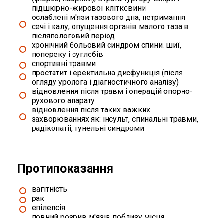
підшкірно-жирової клітковини
ослаблені м'язи тазового дна, нетримання
сечі і калу, опущення органів малого таза в
післяпологовий період
хронічний больовий синдром спини, шиї,
попереку і суглобів
спортивні травми
простатит і еректильна дисфункція (після
огляду уролога і діагностичного аналізу)
відновлення після травм і операцій опорно-
рухового апарату
відновлення після таких важких
захворюваннях як: інсульт, спинальні травми,
радікопатіі, тунельні синдроми
Протипоказання
вагітність
рак
епілепсія
повний розрив м'язів поблизу місця