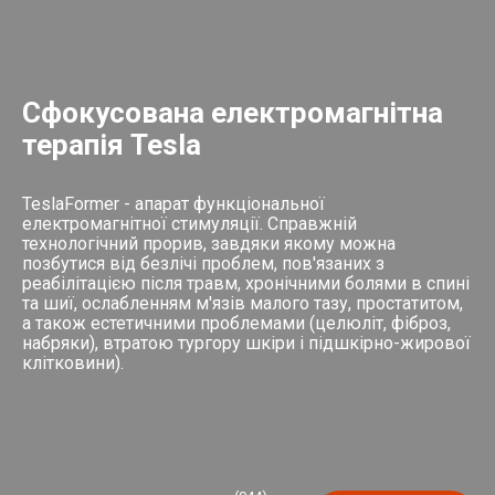
Сфокусована електромагнітна
терапія Tesla
TeslaFormer - апарат функціональної
електромагнітної стимуляції. Справжній
технологічний прорив, завдяки якому можна
позбутися від безлічі проблем, пов'язаних з
реабілітацією після травм, хронічними болями в спині
та шиї, ослабленням м'язів малого тазу, простатитом,
а також естетичними проблемами (целюліт, фіброз,
набряки), втратою тургору шкіри і підшкірно-жирової
клітковини).