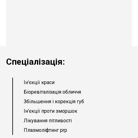
Спеціалізація:
Ін’єкції краси
Біоревіталізація обличчя
Збільшення і корекція губ
Ін’єкції проти зморшок
Лікування пітливості
Плазмоліфтинг prp