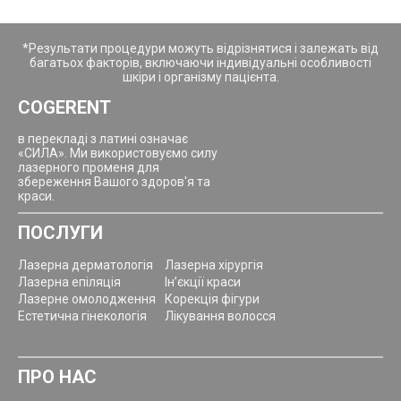
*Результати процедури можуть відрізнятися і залежать від
14 Травня 2021
багатьох факторів, включаючи індивідуальні особливості
шкіри і організму пацієнта.
Воронюк Алеся Ивановна - самый лучший
COGERENT
косметолог Киева! Хожу к ней уже несколько лет и
могу с уверенностью сказать, что волшебее рук не
в перекладі з латині означає
найти. Плюс, она очень грамотный доктор и никогда
«СИЛА». Ми використовуємо силу
не посоветует лишнего. Люблю искренне!
лазерного променя для
збереження Вашого здоров'я та
краси.
ПОСЛУГИ
Лазерна дерматологія
Лазерна хірургія
Лазерна епіляція
Ін’єкції краси
Лазерне омолодження
Корекція фігури
Естетична гінекологія
Лікування волосся
ПРО НАС