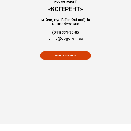
косметології
«КОГЕРЕНТ»
м.Київ, вул.Раїси Окіпної, 4а
м.Лівобережна
(044) 331-30-85
Ксения
clinic@cogerent.ua
ЗАПИС НА ПРИЙОМ