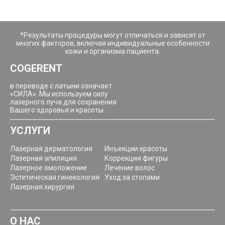
*Результаты процедуры могут отличаться и зависят от
14 мая 2021
многих факторов, включая индивидуальные особенности
кожи и организма пациента.
Воронюк Алеся Ивановна - самый лучший
COGERENT
косметолог Киева! Хожу к ней уже несколько лет и
могу с уверенностью сказать, что волшебее рук не
в переводе с латыни означает
найти. Плюс, она очень грамотный доктор и никогда
«СИЛА». Мы используем силу
не посоветует лишнего. Люблю искренне!
лазерного луча для сохранения
Вашего здоровья и красоты.
УСЛУГИ
Лазерная дерматология
Инъекции красоты
Лазерная эпиляция
Коррекция фигуры
Лазерное омоложение
Лечение волос
Эстетическая гинекология
Уход за стопами
Лазерная хирургия
О НАС