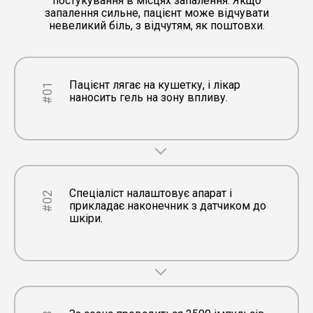
постукування в місцях запалення. Якщо
запалення сильне, пацієнт може відчувати
невеликий біль, з відчутям, як поштовхи.
Пацієнт лягає на кушетку, і лікар
#01
наносить гель на зону впливу.
Спеціаліст налаштовує апарат і
#02
прикладає наконечник з датчиком до
шкіри.