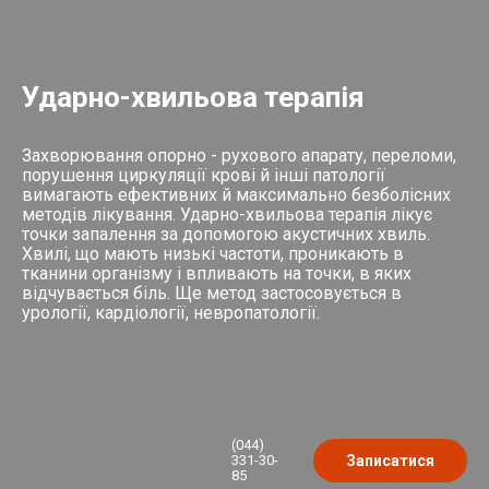
Ударно-хвильова терапія
Захворювання опорно - рухового апарату, переломи,
порушення циркуляції крові й інші патології
вимагають ефективних й максимально безболісних
методів лікування. Ударно-хвильова терапія лікує
точки запалення за допомогою акустичних хвиль.
Хвилі, що мають низькі частоти, проникають в
тканини організму і впливають на точки, в яких
відчувається біль. Ще метод застосовується в
урології, кардіології, невропатології.
(044)
331-30-
Записатися
85