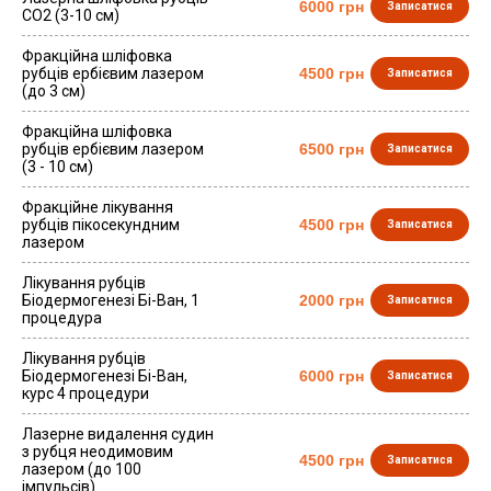
6000 грн
Записатися
СО2 (3-10 см)
Фракційна шліфовка
рубців ербієвим лазером
4500 грн
Записатися
(до 3 см)
Фракційна шліфовка
рубців ербієвим лазером
6500 грн
Записатися
(3 - 10 см)
Фракційне лікування
рубців пікосекундним
4500 грн
Записатися
лазером
Лікування рубців
Біодермогенезі Бі-Ван, 1
2000 грн
Записатися
процедура
Лікування рубців
Біодермогенезі Бі-Ван,
6000 грн
Записатися
курс 4 процедури
Лазерне видалення судин
з рубця неодимовим
4500 грн
Записатися
лазером (до 100
імпульсів)