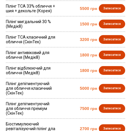
Пілінг ТСА 33% обличчя +
5500 грн
Записатися
шия + декольте (Корея)
Пілінг мигдальний 30 %
1500 грн
Записатися
(Медік8)
Пілінг ТСА класичний для
3200 грн
Записатися
обличчя (СкінТек)
Пілінг антивіковий для
1800 грн
Записатися
обличчя (Медік8)
Пілінг відбілюючий для
1800 грн
Записатися
обличчя (Медік8)
Пілінг депігментуючий
для обличчя класичний
5000 грн
Записатися
(СкінТек)
Пілінг депігментуючий
для обличчя преміум
7500 грн
Записатися
(СкінТек)
Біостимулюючий
ревіталізуючий пілінг дла
2700 грн
Записатися