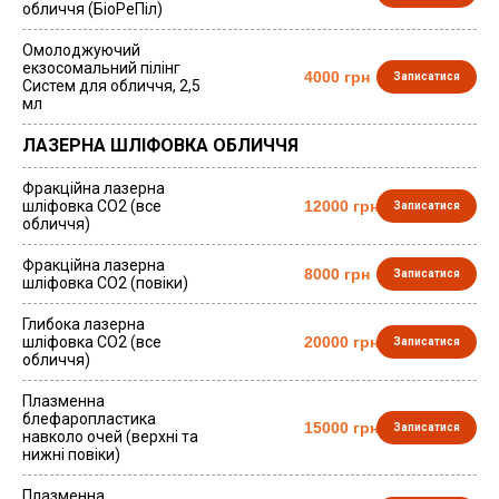
обличчя (БіоРеПіл)
Омолоджуючий
екзосомальний пілінг
4000 грн
Записатися
Систем для обличчя, 2,5
мл
ЛАЗЕРНА ШЛІФОВКА ОБЛИЧЧЯ
Фракційна лазерна
шліфовка СО2 (все
12000 грн
Записатися
обличчя)
Фракційна лазерна
8000 грн
Записатися
шліфовка СО2 (повіки)
Глибока лазерна
шліфовка СО2 (все
20000 грн
Записатися
обличчя)
Плазменна
блефаропластика
15000 грн
Записатися
навколо очей (верхні та
нижні повіки)
Плазменна