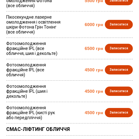
омолодження Фотона
5500 грн
Записатися
(все обличчя)
Пікосекундне лазерне
омолодження і освітлення
6000 грн
Записатися
шкіри Фотона Грін Тонінг
(все обличчя)
Фотоомолодження
фракційне IPL (все
6500 грн
Записатися
обличчя, шия і декольте)
Фотоомолодження
фракційне IPL (все
4500 грн
Записатися
обличчя)
Фотоомолодження
фракційне IPL (шия і
4500 грн
Записатися
декольте)
Фотоомолодження
фракційне IPL (кисті рук
4500 грн
Записатися
або передпліччя)
СМАС-ЛІФТИНГ ОБЛИЧЧЯ