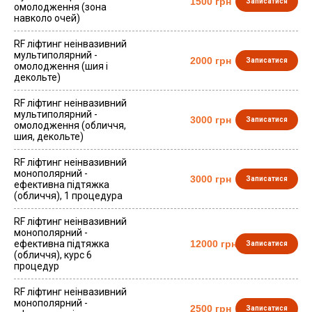
1500 грн
Записатися
омолодження (зона
навколо очей)
RF ліфтинг неінвазивний
мультиполярний -
2000 грн
Записатися
омолодження (шия і
декольте)
RF ліфтинг неінвазивний
мультиполярний -
3000 грн
Записатися
омолодження (обличчя,
шия, декольте)
RF ліфтинг неінвазивний
монополярний -
3000 грн
Записатися
ефективна підтяжка
(обличчя), 1 процедура
RF ліфтинг неінвазивний
монополярний -
ефективна підтяжка
12000 грн
Записатися
(обличчя), курс 6
процедур
RF ліфтинг неінвазивний
монополярний -
2500 грн
Записатися