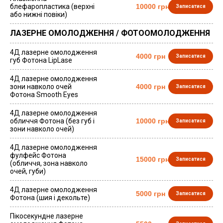
блефаропластика (верхні
10000 грн
Записатися
або нижні повіки)
ЛАЗЕРНЕ ОМОЛОДЖЕННЯ / ФОТООМОЛОДЖЕННЯ
4Д лазерне омолодження
4000 грн
Записатися
губ Фотона LipLase
4Д лазерне омолодження
зони навколо очей
4000 грн
Записатися
Фотона Smooth Eyes
4Д лазерне омолодження
обличчя Фотона (без губ і
10000 грн
Записатися
зони навколо очей)
4Д лазерне омолодження
фулфейс Фотона
15000 грн
Записатися
(обличчя, зона навколо
очей, губи)
4Д лазерне омолодження
5000 грн
Записатися
Фотона (шия і декольте)
Пікосекундне лазерне