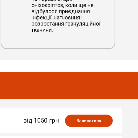
оніхокріптоз, коли ще не
відбулося приєднання
інфекції, нагноєння і
розростання грануляційної
тканини.
від 1050 грн
Записатися