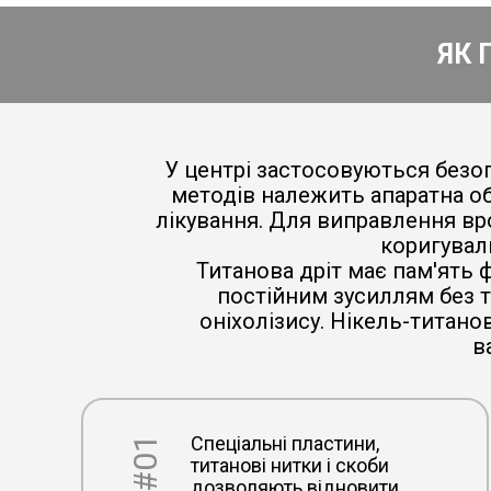
ЯК 
У центрі застосовуються безоп
методів належить апаратна об
лікування. Для виправлення вро
коригувал
Титанова дріт має пам'ять 
постійним зусиллям без 
оніхолізису. Нікель-титано
в
Спеціальні пластини,
#01
титанові нитки і скоби
дозволяють відновити