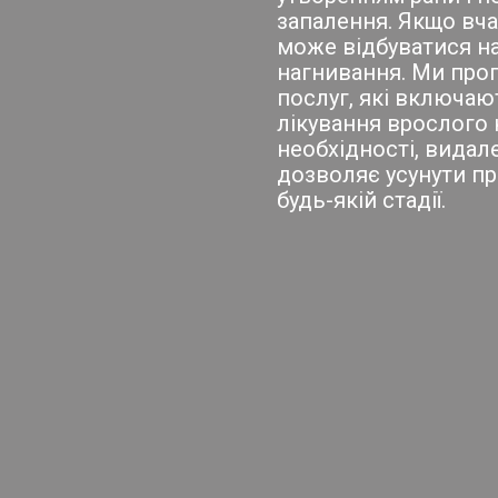
запалення. Якщо вча
може відбуватися н
нагнивання. Ми про
послуг, які включают
лікування врослого н
необхідності, видал
дозволяє усунути пр
будь-якій стадії.