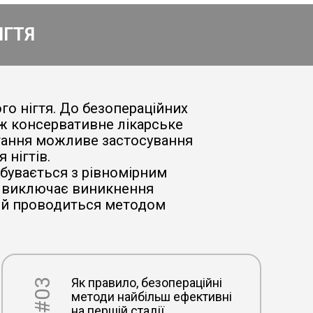
ІГТЯ
го нігтя. До безопераційних
ож консервативне лікарське
остання можливе застосування
 нігтів.
дбувається з рівномірним
іт виключає виникнення
який проводиться методом
Як правило, безопераційні
#03
методи найбільш ефективні
на першій стадії