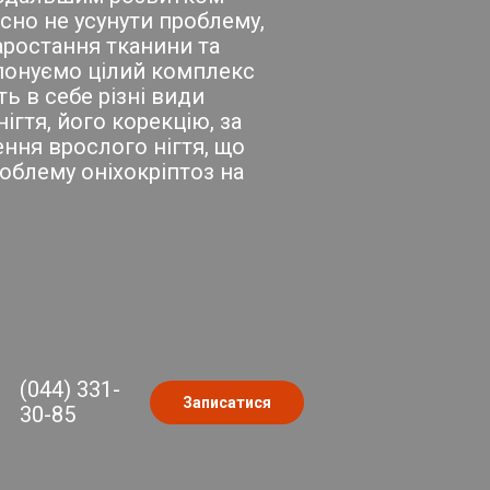
сно не усунути проблему,
аростання тканини та
понуємо цілий комплекс
ь в себе різні види
ігтя, його корекцію, за
ення врослого нігтя, що
облему оніхокріптоз на
(044) 331-
Записатися
30-85