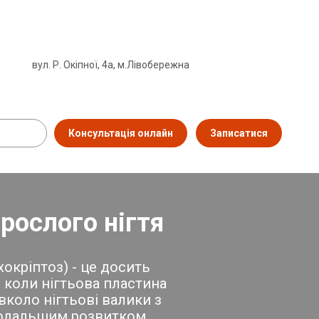
вул. Р. Окіпної, 4а, м.Лівобережна
Консультація онлайн
Записатися
рослого нігтя
хокріптоз) - це досить
 коли нігтьова пластина
вколо нігтьові валики з
подальшим розвитком