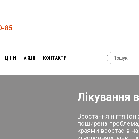
0-85
ЦІНИ
АКЦІЇ
КОНТАКТИ
Лікування в
Вростання нігтя (оні
поширена проблема,
краями вростає в на
утворенням рани і 