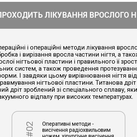
ПРОХОДИТЬ ЛІКУВАННЯ ВРОСЛОГО Н
ераційні і операційні методи лікування вросло
робка і вирізання вросла частини нігтя, а так
слої нігтьової пластини і правильного її зр
ьних систем, а також проведення протезування
форми. І завдяки цьому вирівнювання нігтя ві
травмування нігтьової пластини. Титанова др
вий дріт зроблений зі спеціального сплаву, 
акуумного відпалу при високих температурах.
Оперативні методи -
#02
висічення радіохвильовим
ножем, хірургічне висічення