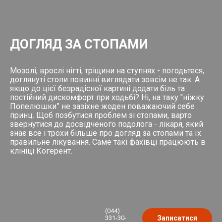
ДОГЛЯД ЗА СТОПАМИ
Мозолі, врослі нігті, тріщини на ступнях - погодьтеся,
доглянуті стопи повинні виглядати зовсім не так. А
якщо до цієї безрадісної картині додати біль та
постійний дискомфорт при ходьбі? Ні, на таку "ніжку
Попелюшки” не зазіхне жоден поважаючий себе
принц. Щоб позбутися проблем зі стопами, варто
звернутися до досвідченого подолога - лікаря, який
знає все і трохи більше про догляд за стопами та їх
правильне лікування. Саме такі фахівці працюють в
клініці Когерент.
(044)
331-30-
Записатися