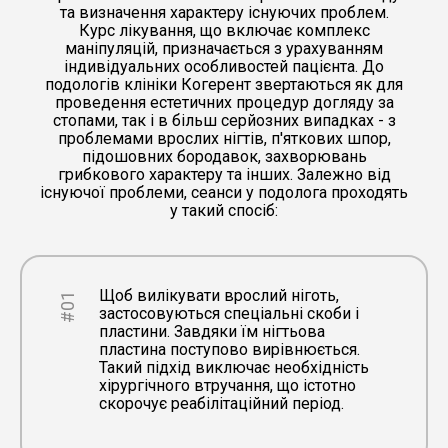
та визначення характеру існуючих проблем.
Курс лікування, що включає комплекс
маніпуляцій, призначається з урахуванням
індивідуальних особливостей пацієнта. До
подологів клініки Когерент звертаються як для
проведення естетичних процедур догляду за
стопами, так і в більш серйозних випадках - з
проблемами врослих нігтів, п'яткових шпор,
підошовних бородавок, захворювань
грибкового характеру та інших. Залежно від
існуючої проблеми, сеанси у подолога проходять
у такий спосіб:
Щоб вилікувати врослий ніготь,
#01
застосовуються спеціальні скоби і
пластини. Завдяки їм нігтьова
пластина поступово вирівнюється.
Такий підхід виключає необхідність
хірургічного втручання, що істотно
скорочує реабілітаційний період.