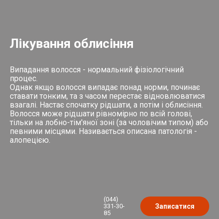
Лікування облисіння
Випадання волосся - нормальний фізіологічний
процес.
Однак якщо волосся випадає понад норми, починає
ставати тонким, та з часом перестає відновлюватися
взагалі. Настає спочатку рідшати, а потім і облисіння.
Волосся може рідшати рівномірно по всій голові,
тільки на лобно-тім'яної зоні (за чоловічим типом) або
певними місцями. Називається описана патологія -
алопецією.
(044)
331-30-
Записатися
85