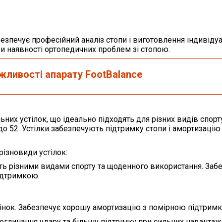
безпечує професійний аналіз стопи і виготовлення індивіду
ри наявності ортопедичних проблем зі стопою.
ожливості апарату
FootBalance
них устілок, що ідеально підходять для різних видів спорт
о 52. Устілки забезпечують підтримку стопи і амортизацію
різновиди устілок:
ять різними видами спорту та щоденного використання. Заб
ідтримкою.
інок. Забезпечує хорошу амортизацію з помірною підтрим
оглинання удару та більшу підтрімку при сильних навантаж