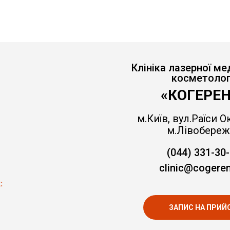
Клініка лазерної ме
косметолог
«КОГЕРЕН
м.Київ, вул.Раїси Ок
м.Лівобереж
(044) 331-30
clinic@cogeren
:
ЗАПИС НА ПРИЙ