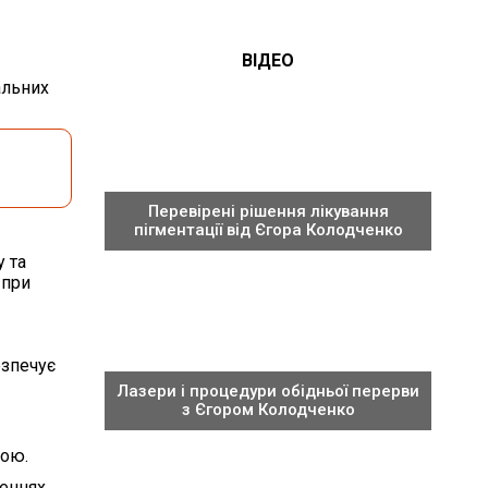
ВІДЕО
альних
Перевірені рішення лікування
пігментації від Єгора Колодченко
у та
 при
езпечує
Лазери і процедури обідньої перерви
з Єгором Колодченко
кою.
еннях.