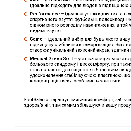
Ідеально підходять для людей з підвіщеною
Performance
– і
деальні устілки для тих, хто 
спортивного взуття: футбольні, велосипедні ч
рівномірного розподілу навантаження, в той 
видамі взуття.
Game
– ідеальний вибір для будь-якого виду
підвищену стабільність і амортизацію. Вигот
створює унікальний захисний екран, здатний 
Medical Green Soft
– устілка спеціально ство
больового синдрому і дискомфорту, при таких
стопа, а також для пацієнтів з больовим синд
удосконалення стабілізуючою пластиною, що
концентрації тиску, особливо в зоні п’яти.
FootBalance гарантує найвищий комфорт, забезп
здоров’я ніг, тим самим збільшуючи вашу проду