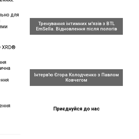
льно для
я
Тренування інтимних м'язів з BTL
ними
EmSella. Відновлення після пологів
n® XRD®
ння
тична
Інтерв'ю Єгора Колодченко з Павлом
ення
Ковчегом
шення
Приєднуйся до нас