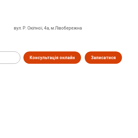
вул. Р. Окіпної, 4а, м.Лівобережна
Консультація онлайн
Записатися