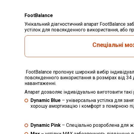
FootBalance
Унікальний діагностичний апарат FootBalance за
устілок для повсякденного використання, або п
Спеціальні м
FootBalance пропонує широкий вибір індивідуаль
повсякденного використання в розмірах від 34 д
навантаженні.
Апарат дозволяє індивідуально виготовити такі 
Dynamic
Blue
– універсальна устілка для зан
хорошу амортизацію і комфорт з помірною п
Dynamic Pink
– Спеціально розроблена для ж
Max
– устілки MAX забезпечують підвіщене п