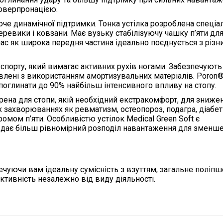
 оверпронацією.
хоче динамічно
ї
підтримки. Тонка устілка розроблена спеціа
еревики і ковзани. Має вузьку стабілізуючу чашку п’яти дл
час як широка передня частина ідеально поєднується з різ
 спорту, який вимагає активних рухів ногами. Забезпечують
овлені з використанням амортизувальних матеріалів. Poro
поглинати до 90% найбільш інтенсивного впливу на стопу.
рена для стопи, якій необхідний екстракомфорт, для зниже
 захворюваннях як ревматизм, остеопороз, подагра, діабе
ромом п’яти. Особливістю устілок Medical Green Soft є
 дає більш рівномірний розподіл навантаження для зменш
ечуючи вам ідеальну сумісність з взуттям, загальне поліп
ктивність незалежно від виду діяльності.