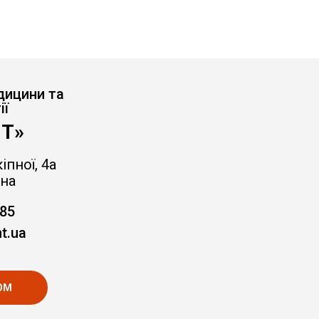
дицини та
ії
Т»
іпної, 4а
на
-85
t.ua
ОМ