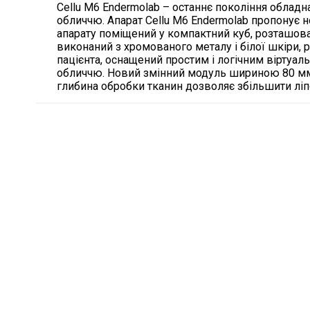
Cellu M6 Endermolab – останнє покоління обладн
обличчю. Апарат Cellu M6 Endermolab пропонує 
апарату поміщений у компактний куб, розташов
виконаний з хромованого металу і білої шкіри,
пацієнта, оснащений простим і логічним віртуаль
обличчю. Новий змінний модуль шириною 80 мм,
глибина обробки тканин дозволяє збільшити ліп