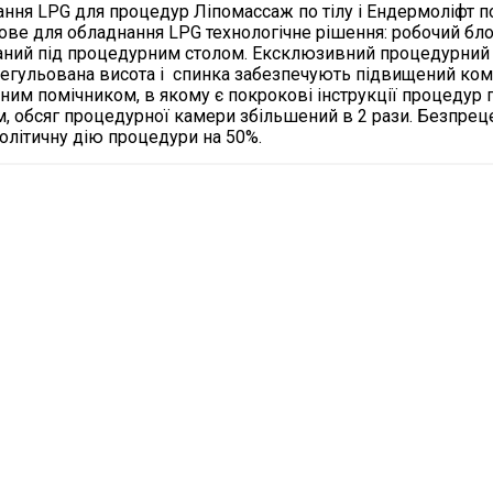
ання LPG для процедур Ліпомассаж по тілу і Ендермоліфт п
нове для обладнання LPG технологічне рішення: робочий бл
аний під процедурним столом. Ексклюзивний процедурний 
 регульована висота і спинка забезпечують підвищений ко
ним помічником, в якому є покрокові інструкції процедур по
 обсяг процедурної камери збільшений в 2 рази. Безпрец
олітичну дію процедури на 50%.