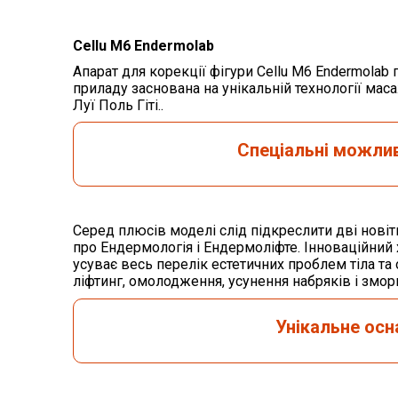
Cellu M6 Endеrmolab
Апарат для корекції фігури Cellu M6 Endermolab
приладу заснована на унікальній технології мас
Луї Поль Гіті..
Спеціальні можли
Серед плюсів моделі слід підкреслити дві новітн
про Ендермологія і Ендермоліфте. Інноваційний
усуває весь перелік естетичних проблем тіла та
ліфтинг, омолодження, усунення набряків і змор
Унікальне осн