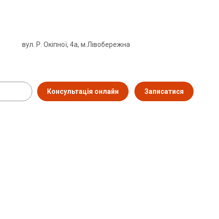
вул. Р. Окіпної, 4а, м.Лівобережна
Консультація онлайн
Записатися