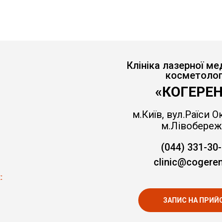
Клініка лазерної ме
косметолог
«КОГЕРЕН
м.Київ, вул.Раїси Ок
м.Лівобереж
(044) 331-30
clinic@cogeren
:
ЗАПИС НА ПРИЙ