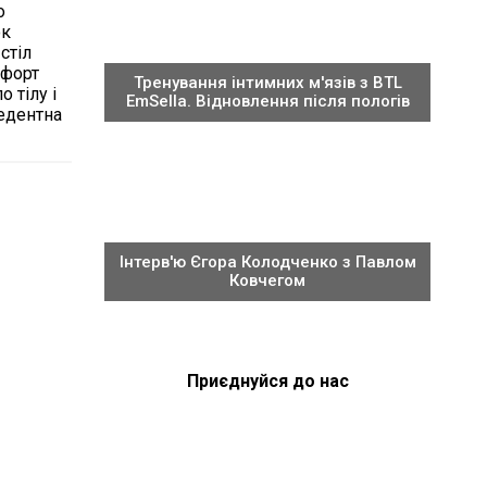
о
ок
стіл
мфорт
Тренування інтимних м'язів з BTL
 тілу і
EmSella. Відновлення після пологів
едентна
Інтерв'ю Єгора Колодченко з Павлом
Ковчегом
Приєднуйся до нас