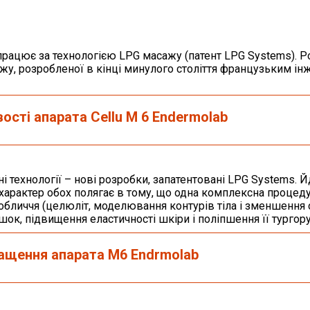
 працює за технологією LPG масажу (патент LPG Systems). Р
ажу, розробленої в кінці минулого століття французьким і
вості апарата
Cellu M 6 Endеrmolab
і технології – нові розробки, запатентовані LPG Systems. 
 характер обох полягає в тому, що одна комплексна процед
 обличчя (целюліт, моделювання контурів тіла і зменшення 
шок, підвищення еластичності шкіри і поліпшення її тургору
ащення апарата M6 Endrmolab