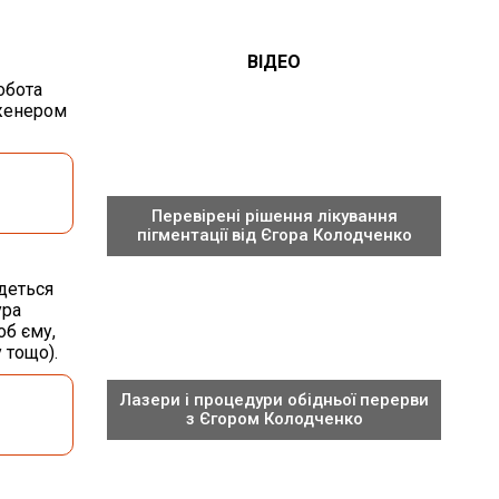
ВІДЕО
обота
нженером
Перевірені рішення лікування
пігментації від Єгора Колодченко
Йдеться
ура
об єму,
 тощо).
Лазери і процедури обідньої перерви
з Єгором Колодченко