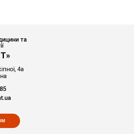
дицини та
ії
Т»
іпної, 4а
на
-85
t.ua
ОМ