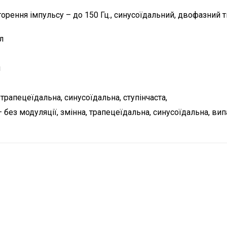
вторення імпульсу – до 150 Гц., синусоїдальний, двофазний 
л
л
 трапецеїдальна, синусоїдальна, ступінчаста,
 без модуляції, змінна, трапецеїдальна, синусоїдальна, ви