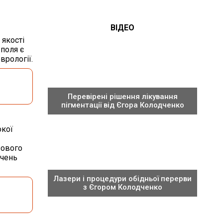
ВІДЕО
 якості
поля є
врології.
Перевірені рішення лікування
пігментації від Єгора Колодченко
окої
зового
очень
Лазери і процедури обідньої перерви
з Єгором Колодченко