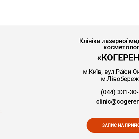
Клініка лазерної ме
косметолог
«КОГЕРЕН
м.Київ, вул.Раїси Ок
м.Лівобереж
(044) 331-30
clinic@cogeren
:
ЗАПИС НА ПРИЙ