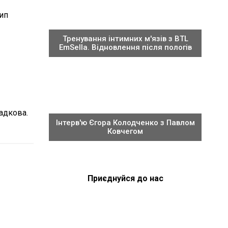
тип
Тренування інтимних м'язів з BTL
EmSella. Відновлення після пологів
падкова.
Інтерв'ю Єгора Колодченко з Павлом
Ковчегом
Приєднуйся до нас