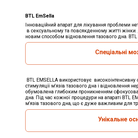
BTL
EmSella
Інноваційний апарат для лікування проблеми не
в сексуальному та повсякденному житті жінки. 
новим способом відновлення тазового дна. BTL Em
Спеціальні м
BTL EMSELLA використовує високоінтенсивну сф
стимуляції м’язів тазового дна і відновлення 
обумовлена ​​глибоким проникненням сфокусовано
дна. Під час кожної процедури на апараті BTL 
м’язів тазового дна, що є дуже важливим для т
Унікальне о