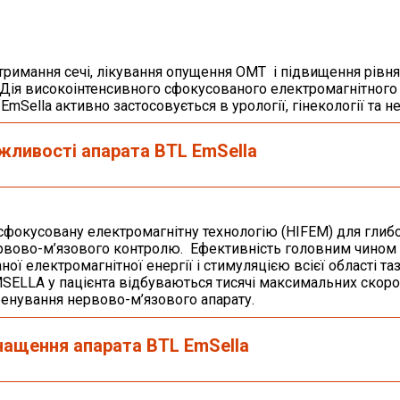
тримання сечі, лікування опущення ОМТ і підвищення рівня
Дія високоінтенсивного сфокусованого електромагнітного 
Sella активно застосовується в урології, гінекології та не
ожливості апарата
BTL
EmSella
окусовану електромагнітну технологію (HIFEM) для глиб
нервово-м’язового контролю. Ефективність головним чином
ї електромагнітної енергії і стимуляцією всієї області та
EMSELLA у пацієнта відбуваються тисячі максимальних скор
ренування нервово-м’язового апарату.
снащення апарата
BTL
EmSella