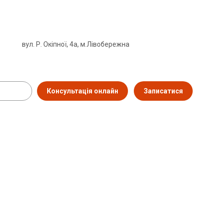
вул. Р. Окіпної, 4а, м.Лівобережна
Консультація онлайн
Записатися