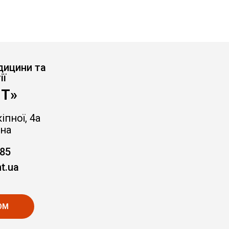
дицини та
ії
Т»
іпної, 4а
на
-85
t.ua
ОМ