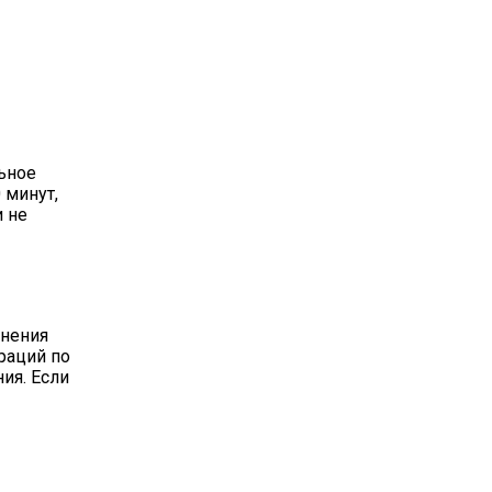
ьное
 минут,
 не
лнения
раций по
ия. Если