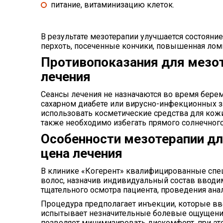
питание, витаминизацию клеток.
В результате мезотерапии улучшается состояние
перхоть, посеченные кончики, повышенная ломк
Противопоказания для мезот
лечения
Сеансы лечения не назначаются во время берем
сахарном диабете или вирусно-инфекционных за
использовать косметические средства для кожи 
также необходимо избегать прямого солнечного
Особенности мезотерапии для
цена лечения
В клинике «Когерент» квалифицированные спе
волос, назначив индивидуальный состав вводим
тщательного осмотра пациента, проведения анал
Процедура предполагает инъекции, которые вво
испытывает незначительные болевые ощущения
позволяет минимизировать дискомфорт, при эт