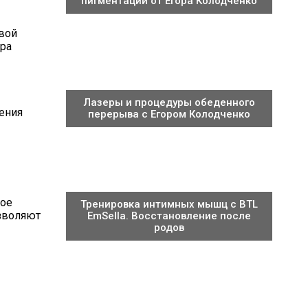
пигментации от Егора Колодченко
овой
ура
Лазеры и процедуры обеденного
ения
перерыва с Егором Колодченко
ное
Тренировка интимных мышц с BTL
зволяют
EmSella. Восстановление после
родов