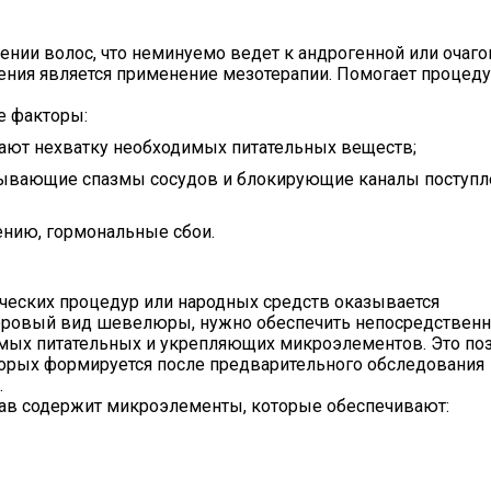
ении волос, что неминуемо ведет к андрогенной или очаг
ения является применение мезотерапии. Помогает процед
е факторы:
ют нехватку необходимых питательных веществ;
зывающие спазмы сосудов и блокирующие каналы поступл
ению, гормональные сбои.
ических процедур или народных средств оказывается
доровый вид шевелюры, нужно обеспечить непосредствен
мых питательных и укрепляющих микроэлементов. Это по
торых формируется после предварительного обследования
.
ав содержит микроэлементы, которые обеспечивают: