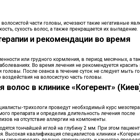
 волосистой части головы, исчезают такие негативные явл
ость, сухость волос, а также прекращается их выпадение.
ерапии и рекомендации во время
енности или грудного кормления, в период месячных, а та
болеваниях. Во время лечения не рекомендуется красить
головы. После сеанса в течение суток не следует мыть го
 воздействия на волосистую часть головы.
 волос в клинике «Когерент» (Киев)
циалисты-трихологи проведут необходимый курс мезотера
ого препарата и определив длительность лечения после
изов на отсутствие аллергии на компоненты.
дятся тончайшей иглой на глубину 2 мм. При этом пациент
. Высокая квалификация специалистов клиники «Когерен
ом гарантировать полную стерильность и качество провед