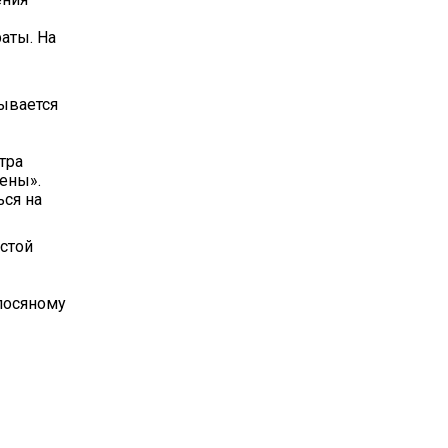
аты. На
тывается
тра
ены».
ься на
устой
лосяному