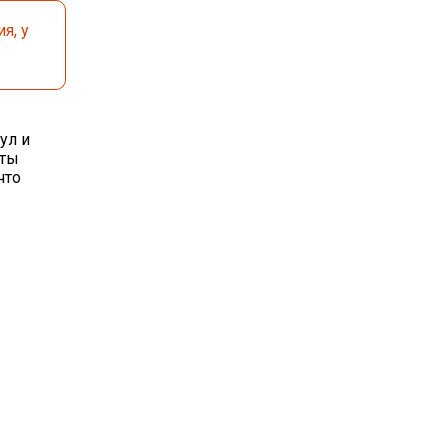
я, у
ул и
иты
что