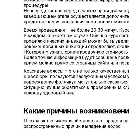
процедуры.
Непосредственно перед сеансом проводится тща
завершающем этапе осуществляется дополните
предотвращения попадания посторонних микроч
Время проведения — не более 20-30 минут. Кур
в каждом конкретном случае. Обычно курс соста
профилактических инъекций может быть увеличе
рекомендованных инъекций определяют, сколько
«Когерент» узнать ориентировочную стоимость 
Более точная информация будет сообщена после
прием можно прямо со страницы сайта или поз
Красивые волосы – это не только качественный
шевелюры пользуются заслуженным успехом у 
повреждение фолликул могут сильно сказаться
ситуацию, лучше обратиться к проверенным к
покрову здоровый вид.
Какие причины возникновени
Плохая экологическая обстановка в городе и п
распространенных причин выпадения волос.