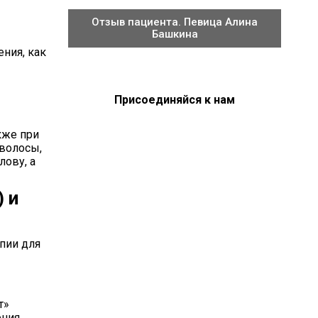
Отзыв пациента. Певица Алина
Башкина
ения, как
Присоединяйся к нам
кже при
 волосы,
лову, а
 и
пии для
т»
ения