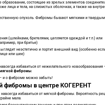
е образование
, состоящее из зрелых элементов соедините
же лица и тела, на слизистых оболочках, а также на внутр
чественную опухоль. Фибромы бывают мягкими и твердыми
ения
(шлейками, бретелями, цепляется одеждой и т.п.) или
апример, при бритье)
ыглядит неэстетично и портит внешний вид (особенно есл
лице или шее)
всегда избавиться от нежелательного новообразования 
 мягкой фибромы
.
– и о фиброме можно забыть!
ой фибромы в центре КОГЕРЕНТ
ь навсегда избавиться от мягкой фибромы
. Вероятность ре
крайне мала.
даря бесконтактному точному и при этом деликатному