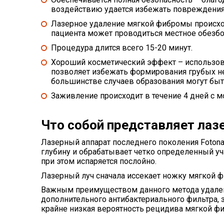
воздействию удается избежать повреждения
Лазерное удаление мягкой фибромы происхо
пациента может проводиться местное обезбо
Процедура длится всего 15-20 минут
.
Хороший косметический эффект
– использов
позволяет избежать формирования грубых неэ
большинстве случаев образования могут быт
Заживление происходит в течение 4 дней
с м
Что собой представляет лаз
Лазерный аппарат последнего поколения Foton
глубину и обрабатывает четко определенный уч
при этом испаряется послойно.
Лазерный луч сначала иссекает ножку мягкой ф
Важным преимуществом данного метода удален
дополнительного антибактериального фильтра, з
крайне низкая вероятность рецидива мягкой ф