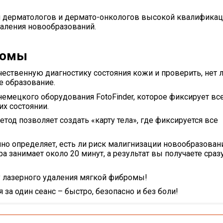
й дерматологов и дермато-онкологов высокой квалифика
аления новообразований.
ромы
ественную диагностику состояния кожи и проверить, нет 
е образование.
 немецкого оборудования
FotoFinder
, которое фиксирует вс
х состоянии.
од позволяет создать «карту тела», где фиксируется все
но определяет, есть ли риск малигнизации новообразован
 занимает около 20 минут, а результат вы получаете сраз
 лазерного удаления мягкой фибромы!
 за один сеанс –
быстро, безопасно и без боли!