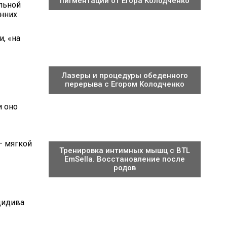
пигментации от Егора Колодченко
льной
енних
, «на
Лазеры и процедуры обеденного
перерыва с Егором Колодченко
и оно
– мягкой
Тренировка интимных мышц с BTL
EmSella. Восстановление после
родов
цидива