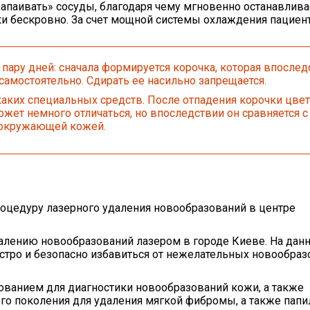
апаивать» сосуды, благодаря чему мгновенно останавлива
ки бескровно.
За счет мощной системы охлаждения пациент
пару дней:
сначала формируется корочка, которая впослед
самостоятельно.
Сдирать ее насильно запрещается.
аких специальных средств.
После отпадения корочки цве
ет немного отличаться, но впоследствии он сравняется с
окружающей кожей.
оцедуру лазерного удаления новообразований в центре
алению новообразований лазером в городе Киеве.
На дан
стро и безопасно избавиться от нежелательных новообраз
ванием для диагностики новообразований кожи
, а также
о поколения для удаления мягкой фибромы, а также папи