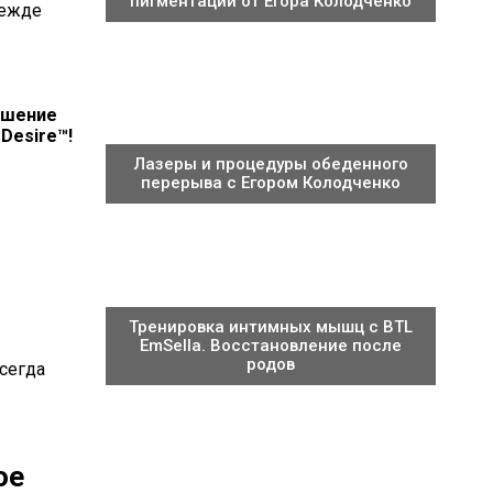
пигментации от Егора Колодченко
дежде
ешение
Desire™!
Лазеры и процедуры обеденного
перерыва с Егором Колодченко
Тренировка интимных мышц с BTL
EmSella. Восстановление после
родов
сегда
ое