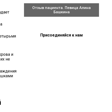
Отзыв пациента. Певица Алина
Башкина
адает
ра
Присоединяйся к нам
четырьмя
крова и
их не
лаждения
мышками
й