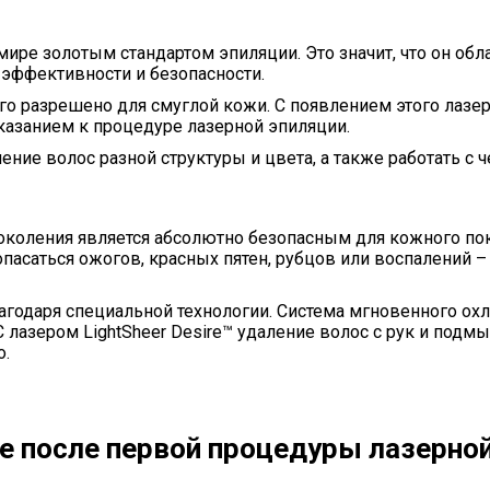
мире золотым стандартом эпиляции. Это значит, что он обл
эффективности и безопасности.
го разрешено для смуглой кожи. С появлением этого лазе
казанием к процедуре лазерной эпиляции.
ние волос разной структуры и цвета, а также работать с 
околения является абсолютно безопасным для кожного по
асаться ожогов, красных пятен, рубцов или воспалений – 
годаря специальной технологии. Система мгновенного ох
 лазером LightSheer Desire™ удаление волос с рук и под
о.
е после первой процедуры лазерно