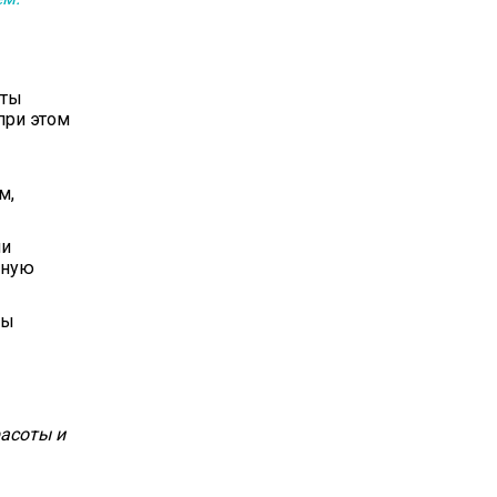
аты
при этом
м,
ии
рную
вы
расоты и