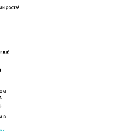
ии роста!
гда!
ю
том
.
,
и в
ем.