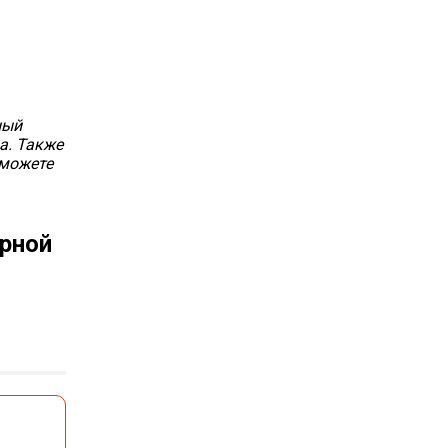
ный
а. Также
сможете
ерной