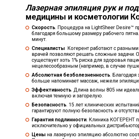
Лазерная эпиляция рук и п
мeдицины и косметологии Ко
Скорость
. Процедура на LightSheer Desire™ 
благодаря большому размеру рабочего пятна.
минут.
Специалисты
Когерент работают с разными 
врачей позволяют решать сложные задачи. О
существует хоть 1% риска для здоровья паци
нецелесообразным (например, в случае пушк
Абсолютная безболезненность
. Благодаря
больше напоминает массаж, нежели эпиляци
Эффективность
. Длина волны 805 нм идеал
включая темную и загорелую.
Безопасность
. 15 лет клинических испытан
гарантируют полную безопасность и отсутст
Гарантия подлинности
. Клиника КОГЕРЕНТ п
исключительно у официальных дистрибьюто
Цены
на лазерную эпиляцию абсолютно соот