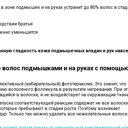
в зоне подмышек и на руках устранит до 80% волос в стад
едствии бритья
твенно уменьшится
данную гладкость кожи подмышечных впадин и рук навсе
е волос подмышками и на руках с помощь
лективный (избирательный) фототермолиз. Это значит, что
ию волосяного фолликула в результате нагревания. При э
ащийся в волоске, и не воздействует на окружающие ткани
апуска соответствующей реакции содержат не все волоски
 которые пребывают в стадии роста. Поэтому возникает
ур. Только так можно удалить все нежелательные волоск
и, может использоваться специальный анестезирующий кр