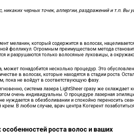
, никаких черных точек, аллергии, раздражений и т.п. Вы 
т меланин, который содержится в волосах, нацеливается 
сяной фолликул. Огромным преимуществом метода становит
ются и разрушаются только волосяные луковицы, а окружа
а, может понадобится несколько процедур. Это обусловлен
честве в волосах, которые находятся в стадии роста. Ост
м, пока не войдут в соответствующую фазу.
гновенно, система лазера LightSheer сразу же охлаждает 
этом очень индивидуальны. О процедуре лазерная эпиляц
не нуждается в обезболивании и спокойно переносить сеанс
крем. В любом случае, врач центра Когерент позаботиться
 особенностей роста волос и ваших