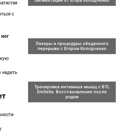
пигментации от Егора Колодченко
хатистая
ться с
 ног
Лазеры и процедуры обеденного
перерыва с Егором Колодченко
окую
е надеть
Тренировка интимных мышц с BTL
EmSella. Восстановление после
ет
родов
вности
у