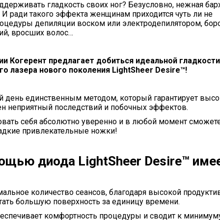
оддерживать гладкость своих ног? Безусловно, нежная бар
! И ради такого эффекта женщинам приходится чуть ли не
роцедуры депиляции воском или электродепилятором, боро
ий, вросших волос…
и Когерент предлагает добиться идеальной гладкости
о лазера нового поколения LightSheer Desire™!
ий день единственным методом, который гарантирует выс
ен неприятный последствий и побочных эффектов.
вовать себя абсолютно уверенно и в любой момент сможет
ладкие привлекательные ножки!
ощью диода LightSheer Desire™ име
мальное количество сеансов, благодаря высокой продукти
тать большую поверхность за единицу времени.
еспечивает комфортность процедуры и сводит к минимум