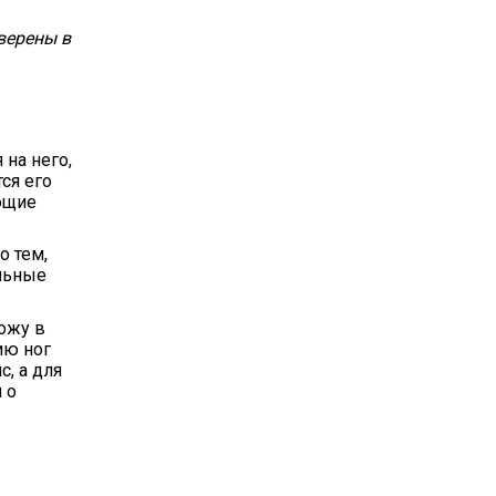
уверены в
на него,
ся его
ющие
о тем,
альные
кожу в
ию ног
, а для
 о