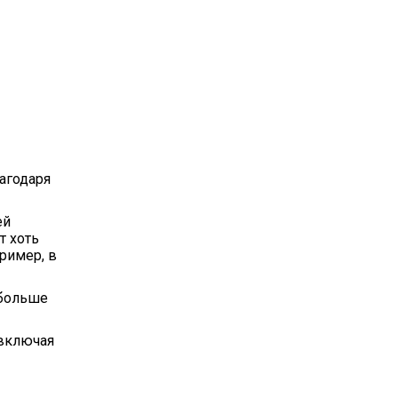
лагодаря
ей
т хоть
ример, в
 больше
 включая