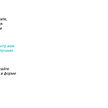
ите,
ся
и
ентр вам
олучаем
сайте
 в форме