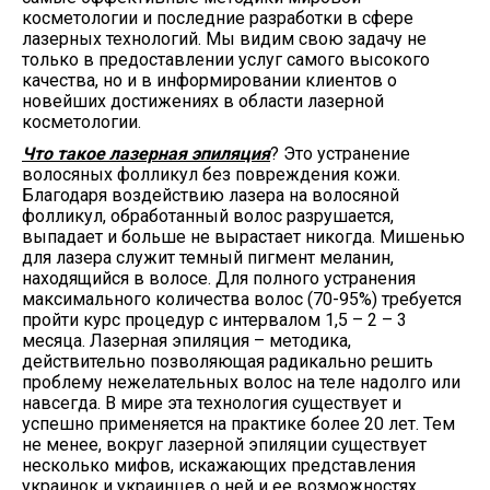
косметологии и последние разработки в сфере
лазерных технологий. Мы видим свою задачу не
только в предоставлении услуг самого высокого
качества, но и в информировании клиентов о
новейших достижениях в области лазерной
косметологии.
Что такое лазерная эпиляция
? Это устранение
волосяных фолликул без повреждения кожи.
Благодаря воздействию лазера на волосяной
фолликул, обработанный волос разрушается,
выпадает и больше не вырастает никогда. Мишенью
для лазера служит темный пигмент меланин,
находящийся в волосе. Для полного устранения
максимального количества волос (70-95%) требуется
пройти курс процедур с интервалом 1,5 – 2 – 3
месяца. Лазерная эпиляция – методика,
действительно позволяющая радикально решить
проблему нежелательных волос на теле надолго или
навсегда. В мире эта технология существует и
успешно применяется на практике более 20 лет. Тем
не менее, вокруг лазерной эпиляции существует
несколько мифов, искажающих представления
украинок и украинцев о ней и ее возможностях.