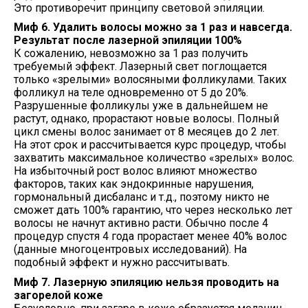
Это противоречит принципу световой эпиляции.
Миф 6. Удалить волосы можно за 1 раз и навсегда.
Результат после лазерной эпиляции 100%
К сожалению, невозможно за 1 раз получить
требуемый эффект. Лазерный свет поглощается
только «зрелыми» волосяными фолликулами. Таких
фолликул на теле одновременно от 5 до 20%.
Разрушенные фолликулы уже в дальнейшем не
растут, однако, прорастают новые волосы. Полный
цикл смены волос занимает от 8 месяцев до 2 лет.
На этот срок и рассчитывается курс процедур, чтобы
захватить максимальное количество «зрелых» волос.
На избыточный рост волос влияют множество
факторов, таких как эндокринные нарушения,
гормональный дисбаланс и т.д., поэтому никто не
сможет дать 100% гарантию, что через несколько лет
волосы не начнут активно расти. Обычно после 4
процедур спустя 4 года прорастает менее 40% волос
(данные многоцентровых исследований). На
подобный эффект и нужно рассчитывать.
Миф 7. Лазерную эпиляцию нельзя проводить на
загорелой коже