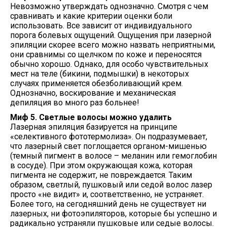
Невозможно утверждать однозначно. Смотря с чем
сравнивать и какие критерии оценки боли
использовать. Все зависит от индивидуального
порога болевых ощущений. Ощущения при лазерной
эпиляции скорее всего можно назвать неприятными,
они сравнимы со щелчком по коже и переносятся
обычно хорошо. Однако, для особо чувствительных
мест на теле (бикини, подмышки) в некоторых
случаях применяется обезболивающий крем.
Однозначно, воскирование и механическая
депиляция во много раз больнее!
Миф 5. Светлые волосы можно удалить
Лазерная эпиляция базируется на принципе
«селективного фототермолиза». Он подразумевает,
что лазерный свет поглощается органом-мишенью
(темный пигмент в волосе – меланин или гемоглобин
в сосуде). При этом окружающая кожа, которая
пигмента не содержит, не повреждается. Таким
образом, светлый, пушковый или седой волос лазер
просто «не видит» и, соответственно, не устраняет.
Более того, на сегодняшний день не существует ни
лазерных, ни фотоэпиляторов, которые бы успешно и
радикально устраняли пушковые или седые волосы.