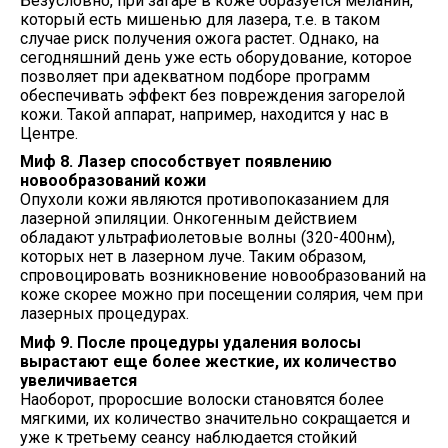
Безусловно, при загаре в коже образуется меланин,
который есть мишенью для лазера, т.е. в таком
случае риск получения ожога растет. Однако, на
сегодняшний день уже есть оборудование, которое
позволяет при адекватном подборе программ
обеспечивать эффект без повреждения загорелой
кожи. Такой аппарат, например, находится у нас в
Центре.
Миф 8. Лазер способствует появлению
новообразований кожи
Опухоли кожи являются противопоказанием для
лазерной эпиляции. Онкогенным действием
обладают ультрафиолетовые волны (320-400нм),
которых нет в лазерном луче. Таким образом,
спровоцировать возникновение новообразований на
коже скорее можно при посещении солярия, чем при
лазерных процедурах.
Миф 9. После процедуры удаления волосы
вырастают еще более жесткие, их количество
увеличивается
Наоборот, проросшие волоски становятся более
мягкими, их количество значительно сокращается и
уже к третьему сеансу наблюдается стойкий