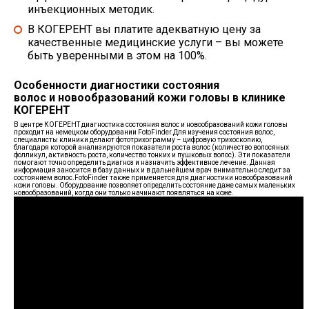
инъекционных методик
.
В КОГЕРЕНТ вы платите адекватную цену за
качественные медицинские услуги
– вы можете
быть уверенными в этом на 100%.
Особенности диагностики состояния
волос и новообразований кожи головы в клинике
КОГЕРЕНТ
В центре
КОГЕРЕНТ
диагностика состояния волос и новообразований кожи головы
проходит на немецком оборудовании FotoFinder.Для изучения состояния волос,
специалисты клиники делают фототрихограмму – цифровую трихоскопию,
благодаря которой анализируются показатели роста волос (количество волосяных
фолликул, активность роста, количество тонких и пушковых волос). Эти показатели
помогают точно определить диагноз и назначить эффективное лечение. Данная
информация заносится в базу данных и в дальнейшем врач внимательно следит за
состоянием волос.
FotoFinder также применяется для диагностики новообразований
кожи головы. Оборудование позволяет определить состояние даже самых маленьких
новообразований, когда они только начинают появляться на коже.