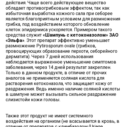
действия. Чаще всего действующее вещество
обладает противогрибковым эффектом, так как
избыточная выработка кожного сала при себорее
является благоприятным условием для размножения
грибка, под воздействием которого обновление
клеток эпидермиса ускоряется. Примером такого
средства служит
«Шампунь с кетоконазолом» ЗАО
«Эльфа»
. Этот препарат эффективно уменьшает
размножение Pytirosporum ovale (грибков,
провоцирующих образование перхоти, себорейного
дерматита). Через 7 дней использования
наблюдается выраженное уменьшение симптомов
заболевания, через 14 дней результат закреплен.
Только в данном продукте, в отличие от прочих
аналогов не применяется соляная кислота для
растворения кетоконазола, что защищает кожу от
раздражения. Ведь именно наличие соляной кислоты
в шампуне может вызывать сильное раздражение
слизистойи кожи головы.
Также этот продукт не имеет системного
воздействия на организм (не всасывается в кровь, в
отличие от препаратов с климбазолом (Uriage