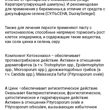
Кераторегулирующий шампунь). И рекомендован
для применения у беременных,в отличие от средств с
дисульфидом селена (СУЛЬСЕНА, DucraySelegel).
Также для лечения перхоти применяют пасту с
кетоконазолом, способные напрямую тормозить рост
клеток эпидермиса, и содержащие такие вещества,
как соли цинка и селена, серу.
Компонент Кетоконазол – обеспечивает
противогрибковое действие. Активен в отношении
дерматофитов (в т.ч. Trichophyton spp., Epidermophyton
spp., Microsporum spp.), дрожжеподобных грибов (в
т.ч. Candida spp.), Malassezia furfur (Pityrosporum ovale).
А Цинк –обеспечивает антисептическое действие.
Оказывает бактериостатическое, фунгистатическое,
цитостатическое и гидратирующее действие.
Активен в отношении Pityrosporum ovale и
Pityrosporum orbiculare, вызывающих избыточное