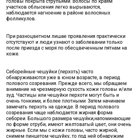
головы покрыта струпьями. Волосы по краям
участков облысения легко вырываются,
наблюдается нагноение в районе волосяных
фолликулов.
При разноцветном лишае проявления практически
отсутствуют и люди узнают о заболевании только
после приезда с моря по обесцвеченным пятнам на
коже.
Себорейные чешуйки (перхоть) часто
обнаруживаются уже в юном возрасте, в период
полового созревания. Прежде всего, мы обращаем
внимание на чрезмерную сухость кожи головы и/или
зуд. Частицы или чешуйки перхоти могут быть и
очень тонкими, и более плотными. Затем начинаем
замечать перхоть на одежде. В период полового
созревания чаще наблюдается жирная форма
себореи. Большого размера чешуйки,напоминающие
по форме отруби, имеют желтоватый цвет, они очень
жирные. Если мы с кожи головы, часто жирной,
снимем пинцетом чешуйку, то под ней обнаружим