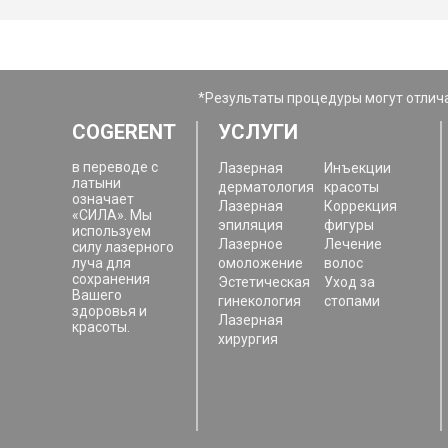
*Результаты процедуры могут отлича
COGERENT
УСЛУГИ
в переводе с
Лазерная
Инъекции
латыни
дерматология
красоты
означает
Лазерная
Коррекция
«СИЛА». Мы
эпиляция
фигуры
используем
Лазерное
Лечение
силу лазерного
луча для
омоложение
волос
сохранения
Эстетическая
Уход за
Вашего
гинекология
стопами
здоровья и
Лазерная
красоты.
хирургия