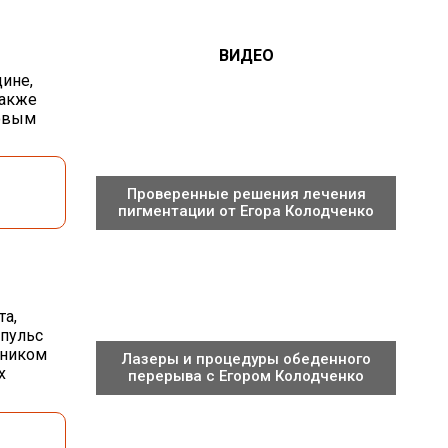
ВИДЕО
ине,
также
ровым
Проверенные решения лечения
пигментации от Егора Колодченко
та,
мпульс
чником
Лазеры и процедуры обеденного
х
перерыва с Егором Колодченко