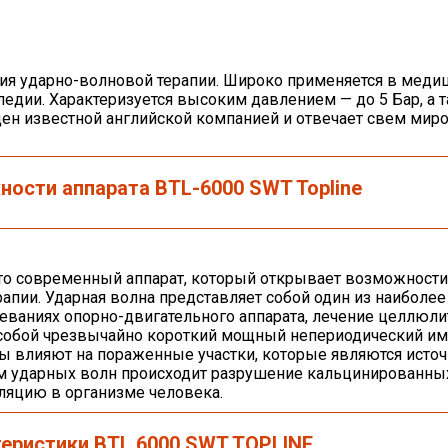
ия ударно-волновой терапии. Широко применяется в медиц
педии. Характеризуется высоким давлением — до 5 Бар, а 
еден известной английской компанией и отвечает свем ми
ости аппарата BTL-6000 SWT Topline
это современный аппарат, который открывает возможности
пии. Ударная волна представляет собой один из наиболее
ваниях опорно-двигательного аппарата, лечение целлюли
 собой чрезвычайно короткий мощный непериодический и
ы влияют на пораженные участки, которые являются исто
ем ударных волн происходит разрушение кальцинированны
ляцию в организме человека.
еристики BTL 6000 SWT TOPLINE