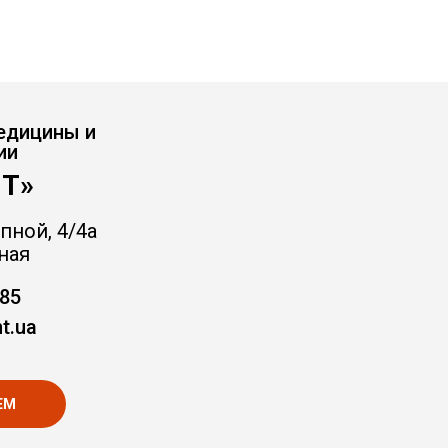
едицины и
ии
Т»
пной, 4/4а
ная
-85
t.ua
ЕМ